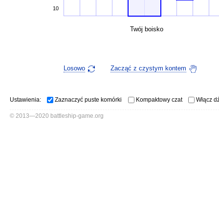
10
Twój boisko
Losowo
Zacząć z czystym kontem
Ustawienia:
Zaznaczyć puste komórki
Kompaktowy czat
Włącz d
© 2013—2020 battleship-game.org