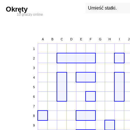
Okręty
Umieść statki.
10 graczy online
A
B
C
D
E
F
G
H
I
J
1
2
3
4
5
6
7
8
9